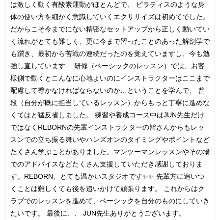
は激しく動く有酸素運動がほとんどで、 ピラティスのような身
体の使い方を細かく意識していくエクササイズは初めてでした。
だからこそ今までにない精密なセットアップから正しく動いてい
く流れがとても難しく、更に今まで習ったことのあった解剖学で
も躓き、最初から苦戦の連続だったのを覚えていますし、今も勉
強し直しています… 研修（ベーシックのレッスン）では、お客
様側で動くとこんなに心地よいのにインストラクターはここまで
配慮して導かなければならないのか…ということを学んで、 普
段（自分が既に担当しているレッスン）からもっと丁寧に進めな
くてはと猛反省しました。 練習や養成コース中はJUN先生だけ
ではなくREBORNの先輩インストラクターの皆さんからもレッ
スンでの立ち振る舞いやハンズオンのタイミングやポイントなど
たくさん学ぶことがありました。マンツーマンレッスンやその場
でのアドバイスなどたくさん支援していただき感謝しておりま
す。REBORN、とても温かいスタジオです✨✨ 先輩方に追いつ
くことは難しくても後を追いかけて頑張ります。 これからはク
ラブでのレッスンを進めて、ベーシックを自分のものにしていき
たいです。 最後に、、 JUN先生ありがとうございます。