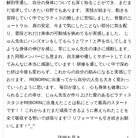
解剖学通し、自分の身体についても深く知ることができ、まだま
だ追求していきたい分野でもあります。 実技が始まり、動きを
習得していく中でピラティスの難しさに苦悩しました。骨盤のニ
ュートラル、肩の安定、今まで気にしたことない部分に気を配
り、普段どれだけ身体の可動域を狭めてるか実感しました。 じ
ゅん先生にハンズオンをしてもらうとワァ！と声を出してしまう
ような身体の伸びを感じ、常にじゅん先生の凄さに感動します。
また同期メンバーにも恵まれ、自主練や優しくサポートしてくれ
てみんなに本当に感謝しています！ 研修を通していく中で深め
た絆は今後も変わらず、これからの自分の励みになると実感して
おります。 REBORNに出逢ってから自分の人生も大きく変わっ
ていったように思います。 毎日が楽しく、心も身体も健康にい
られることの幸せ、じゅん先生が作り上げた愛のあるピラティス
スタジオREBORNに出逢えたことは私にとって最高のスタート
です！！ これからまだまだ成長できるように教えられたことを
全て吸収する勢いで頑張ります♡ リフォーマーも引き続きお願
いします！^_^
詳細を見る