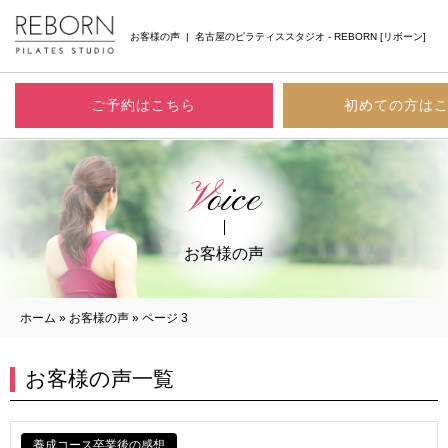
お客様の声 | 名古屋のピラティススタジオ - REBORN [リボーン]
ご予約はこちら
初めての方は
Voice
お客様の声
ホーム
»
お客様の声
»
ページ 3
お客様の声一覧
養成コース卒業後の感想