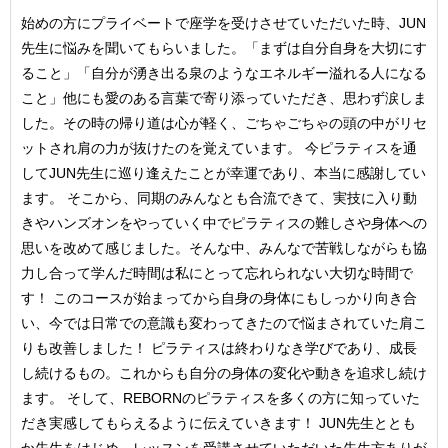
始めの方にプライベートで座学を受けさせていただいた時、JUN
先生に悩みを聞いてもらいました。「まずは自分自身を大切にす
ること」「自分が湧き出る泉のようなエネルギー溢れる人になる
こと」他にも愛のある言葉で寄り添っていただき、思わず涙しま
した。その時の帰り道は心が軽く、ごちゃごちゃの頭の中がリセ
ットされ肩の力が抜けたのを覚えています。 今ピラティスを通
してJUN先生に巡り逢えたことが幸運であり、本当に感謝してい
ます。 そこから、同期のみんなとも合流できて、実技に入り動
きやハンズオンをやっていく中でピラティスの難しさや身体への
思いを改めて感じました。そんな中、みんなで苦戦しながらも協
力し合って学んだ時間は私にとって忘れられない大切な時間で
す！ このコースが始まってから自身の身体にもしっかり向き合
い、今では日常での意識も変わってきたので悩まされていた肩こ
りも改善しました！ ピラティスは終わりなき学びであり、成長
し続けるもの。これからも自分の身体の変化や動きを追求し続け
ます。 そして、REBORNのピラティスを多くの方に知っていた
だき実感してもらえるように伝えていきます！ JUN先生ととも
か先生をはじめ、レッスンを受講させていただいた先生方ありが