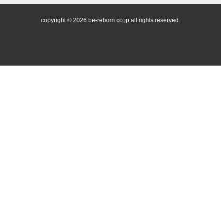
copyright © 2026
be-reborn.co.jp
all rights reserved.